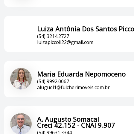
Luiza Antônia Dos Santos Picco
(54) 3214.2727
luizapiccoli22@gmail.com
Maria Eduarda Nepomoceno
(54) 9992.0067
aluguel1@fulcherimoveis.com.br
A. Augusto Somacal
Creci 42.152 - CNAI 9.907
(54) 99631.3344