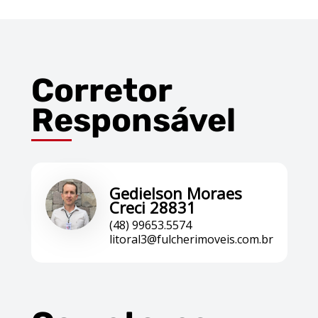
Corretor
Responsável
Gedielson Moraes
Creci 28831
(48) 99653.5574
litoral3@fulcherimoveis.com.br