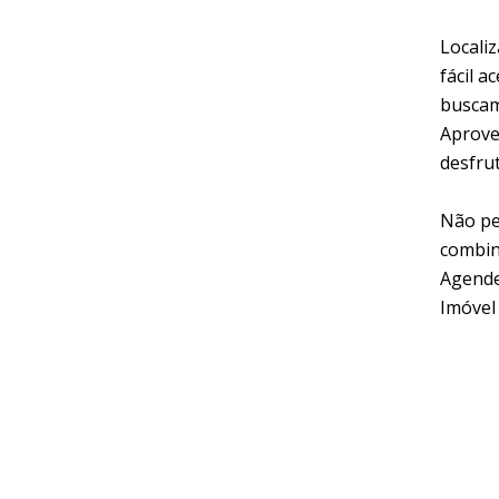
Locali
fácil a
buscam
Aprovei
desfru
Não pe
combin
Agende
Imóvel