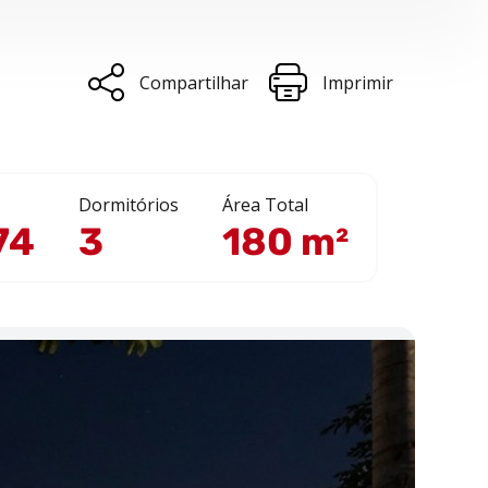
Compartilhar
Imprimir
Dormitórios
Área Total
74
3
180 m²