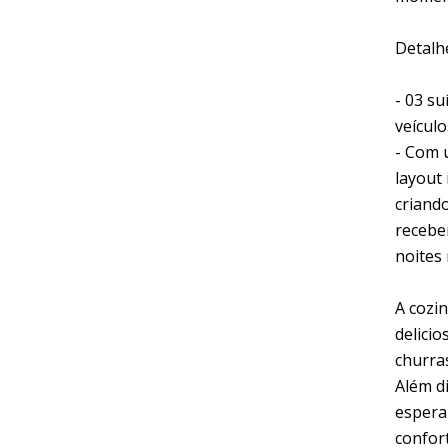
Detalh
- 03 su
veículo
- Com 
layout 
criand
receber
noites 
A cozi
delicio
churras
Além d
espera 
confor