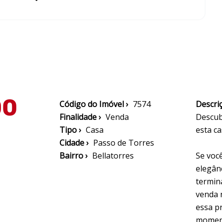
00
Código do Imóvel ›
7574
Descriç
Finalidade ›
Venda
Descub
Tipo ›
Casa
esta c
Cidade ›
Passo de Torres
Bairro ›
Bellatorres
Se voc
elegânc
termin
venda 
essa p
moment