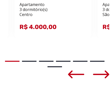
Apartamento
Apar
3 dormitório(s)
3 dor
Centro
São 
R$ 4.000,00
R$