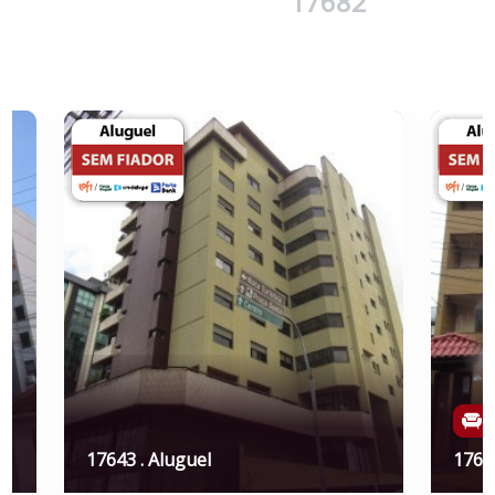
17682
17643 . Aluguel
17682