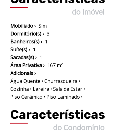
do Imóvel
Mobiliado ›
Sim
Dormitório(s) ›
3
Banheiros(s) ›
1
Suíte(s) ›
1
Sacadas(s) ›
1
Área Privativa ›
167 m²
Adicionais ›
Água Quente • Churrasqueira •
Cozinha • Lareira • Sala de Estar •
Piso Cerâmico • Piso Laminado •
Características
do Condomínio