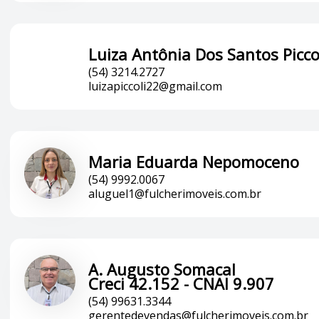
Luiza Antônia Dos Santos Picco
(54) 3214.2727
luizapiccoli22@gmail.com
Maria Eduarda Nepomoceno
(54) 9992.0067
aluguel1@fulcherimoveis.com.br
A. Augusto Somacal
Creci 42.152 - CNAI 9.907
(54) 99631.3344
gerentedevendas@fulcherimoveis.com.br