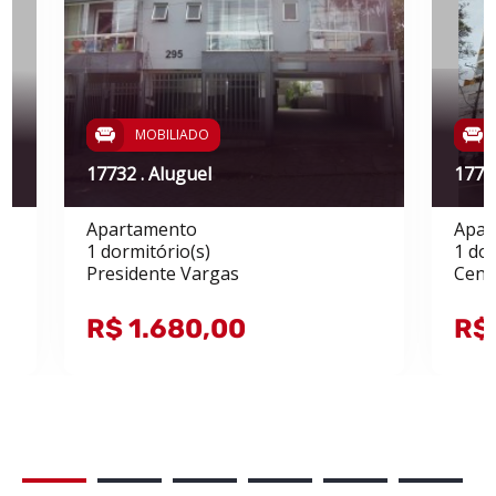
MOBILIADO
17732 . Aluguel
17739
Apartamento
Apar
1 dormitório(s)
1 dor
Presidente Vargas
Cent
R$ 1.680,00
R$