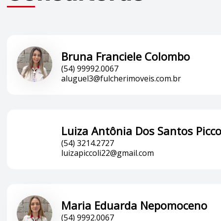
Bruna Franciele Colombo
(54) 99992.0067
aluguel3@fulcherimoveis.com.br
Luiza Antônia Dos Santos Picco
(54) 3214.2727
luizapiccoli22@gmail.com
Maria Eduarda Nepomoceno
(54) 9992.0067