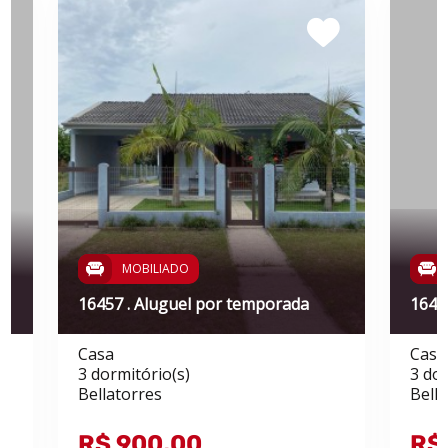
MOBILIADO
16457 . Aluguel por temporada
1642
Casa
Casa
3 dormitório(s)
3 dor
Bellatorres
Bell
R$ 900,00
R$