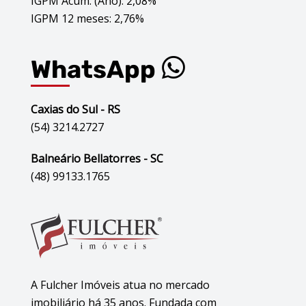
IGPM Acum. (Ano): 2,08%
IGPM 12 meses: 2,76%
WhatsApp
Caxias do Sul - RS
(54) 3214.2727
Balneário Bellatorres - SC
(48) 99133.1765
A Fulcher Imóveis atua no mercado
imobiliário há 35 anos. Fundada com