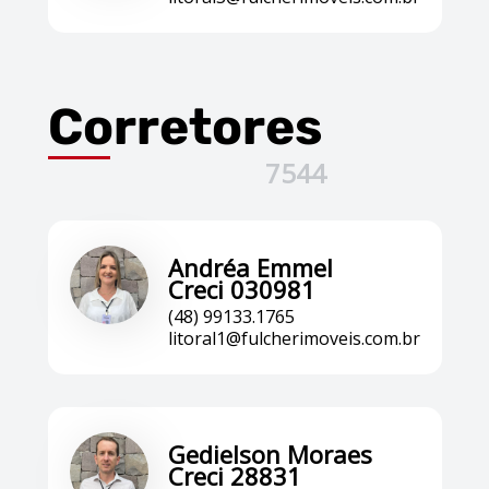
Corretores
7544
Andréa Emmel
Creci 030981
(48) 99133.1765
litoral1@fulcherimoveis.com.br
Gedielson Moraes
Creci 28831