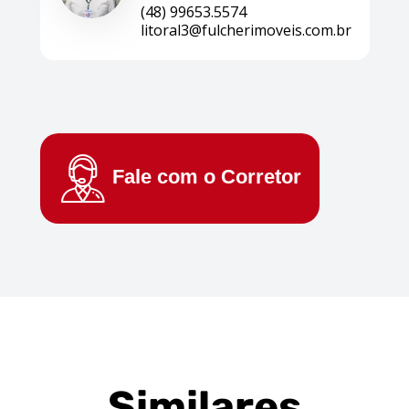
(48) 99653.5574
litoral3@fulcherimoveis.com.br
Fale com o
Corretor
Similares