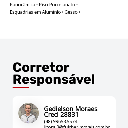
Panorâmica • Piso Porcelanato •
Esquadrias em Alumínio • Gesso •
Corretor
Responsável
Gedielson Moraes
Creci 28831
(48) 99653.5574
litoral3@fulcherimoveis.com.br