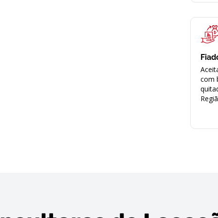
Fiad
Aceit
com 
quita
Regi