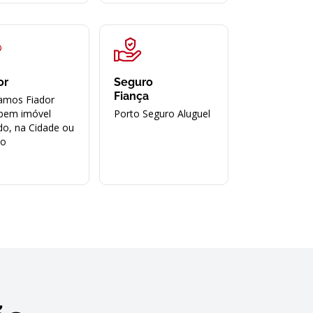
or
Seguro
Fiança
amos Fiador
bem imóvel
Porto Seguro Aluguel
do, na Cidade ou
ão