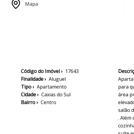
Mapa
Código do Imóvel ›
17643
Descriç
Finalidade ›
Aluguel
Apartam
Tipo ›
Apartamento
para q
Cidade ›
Caxias do Sul
área p
Bairro ›
Centro
elevado
salão 
. Além 
cozinha
suíte 