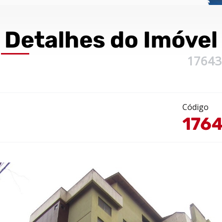
Detalhes
do Imóvel
17643
Código
176