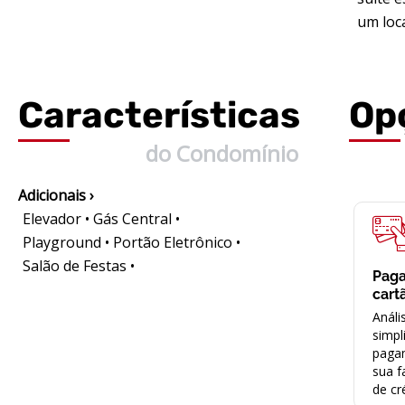
um loc
Características
Op
do Condomínio
Adicionais ›
Elevador • Gás Central •
Playground • Portão Eletrônico •
Salão de Festas •
Pag
cart
Análi
simpl
paga
sua f
de cr