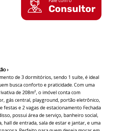
Fale com o
Consultor
ão ›
ento de 3 dormitórios, sendo 1 suíte, é ideal
uem busca conforto e praticidade. Com uma
rivativa de 208m², o imóvel conta com
r, gás central, playground, portão eletrônico,
de festas e 2 vagas de estacionamento Fechada
disso, possui área de serviço, banheiro social,
, hall de entrada, sala de estar e jantar, e uma
espaçosa. Perfeito para quem deseja morar em