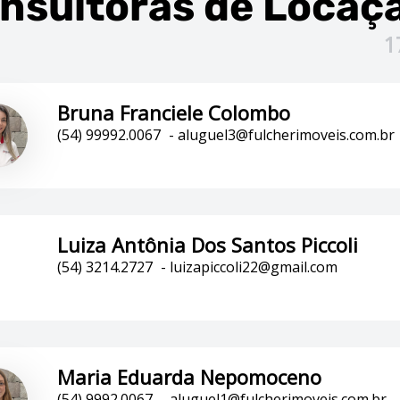
nsultoras
de Locaç
1
Bruna Franciele Colombo
(54) 99992.0067
-
aluguel3@fulcherimoveis.com.br
Luiza Antônia Dos Santos Piccoli
(54) 3214.2727
-
luizapiccoli22@gmail.com
Maria Eduarda Nepomoceno
(54) 9992.0067
-
aluguel1@fulcherimoveis.com.br