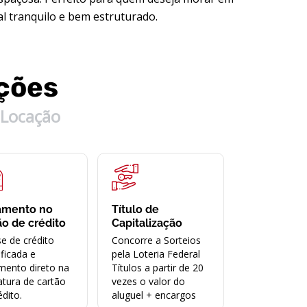
al tranquilo e bem estruturado.
ções
Locação
amento no
Título de
ão de crédito
Capitalização
se de crédito
Concorre a Sorteios
ificada e
pela Loteria Federal
mento direto na
Títulos a partir de 20
atura de cartão
vezes o valor do
édito.
aluguel + encargos