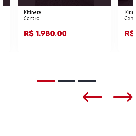
Kitinete
Kitin
Centro
Cent
R$ 1.980,00
R$