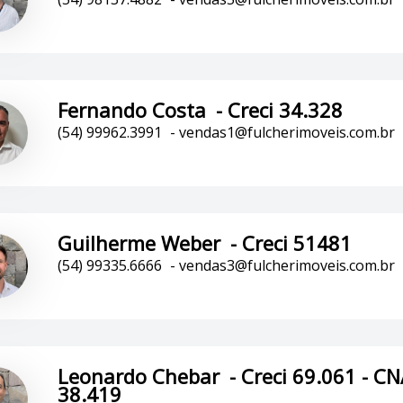
Fernando Costa
-
Creci 34.328
(54) 99962.3991
-
vendas1@fulcherimoveis.com.br
Guilherme Weber
-
Creci 51481
(54) 99335.6666
-
vendas3@fulcherimoveis.com.br
Leonardo Chebar
-
Creci 69.061 - CN
38.419