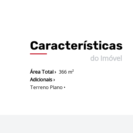
Características
do Imóvel
Área Total ›
366 m²
Adicionais ›
Terreno Plano •