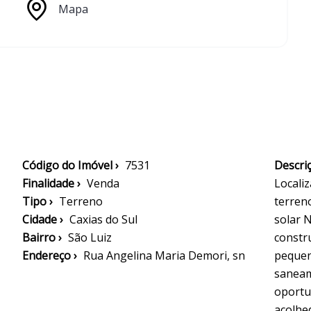
Mapa
Código do Imóvel ›
7531
Descriç
Finalidade ›
Venda
Localiz
Tipo ›
Terreno
terren
Cidade ›
Caxias do Sul
solar 
Bairro ›
São Luiz
constr
Endereço ›
Rua Angelina Maria Demori, sn
pequen
saneam
oportu
acolhe