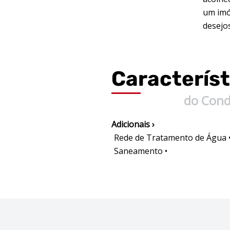
um imó
desejos
Característ
do Con
Adicionais ›
Rede de Tratamento de Água 
Saneamento •