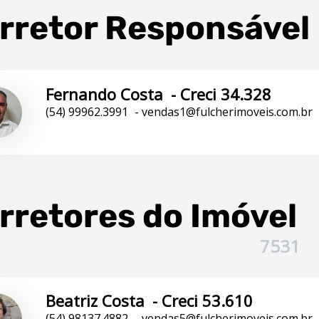
rretor Responsável
Fernando Costa
-
Creci 34.328
(54) 99962.3991
-
vendas1@fulcherimoveis.com.br
rretores
do Imóvel
7531
Beatriz Costa
-
Creci 53.610
(54) 98137.4882
-
vendas5@fulcherimoveis.com.br