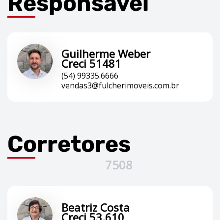
Responsável
Guilherme Weber
Creci 51481
(54) 99335.6666
vendas3@fulcherimoveis.com.br
Corretores
7508
Beatriz Costa
Creci 53.610