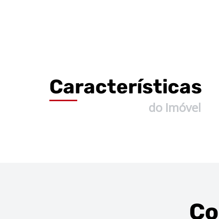
Características
do Imóvel
Co