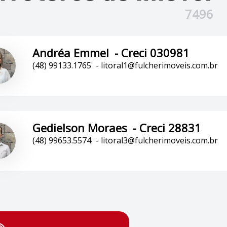
7496
Andréa Emmel
-
Creci 030981
(48) 99133.1765
-
litoral1@fulcherimoveis.com.br
Gedielson Moraes
-
Creci 28831
(48) 99653.5574
-
litoral3@fulcherimoveis.com.br