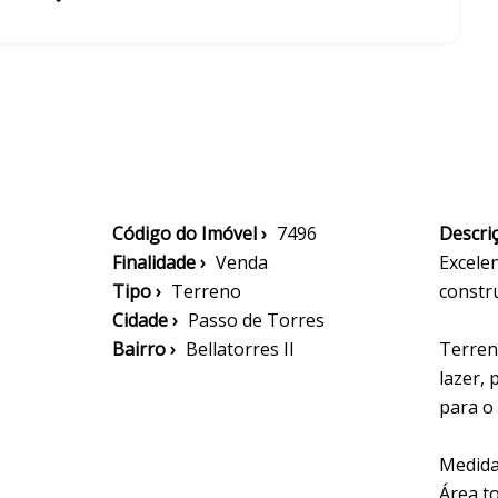
Código do Imóvel ›
7496
Descriç
Finalidade ›
Venda
Excele
Tipo ›
Terreno
constr
Cidade ›
Passo de Torres
Bairro ›
Bellatorres II
Terren
lazer,
para o 
Medidas
Área to