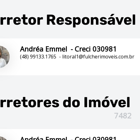
rretor Responsável
Andréa Emmel
-
Creci 030981
(48) 99133.1765
-
litoral1@fulcherimoveis.com.br
rretores
do Imóvel
7482
Andréa Emmel
-
Creci 030981