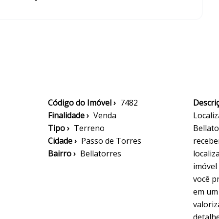
Código do Imóvel ›
7482
Descriç
Finalidade ›
Venda
Locali
Tipo ›
Terreno
Bellat
Cidade ›
Passo de Torres
recebe
Bairro ›
Bellatorres
localiz
imóvel
você p
em um 
valori
detalh