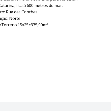
atarina, fica á 600 metros do mar.
ço: Rua das Conchas
ação: Norte
oTerreno:15x25=375,00m²