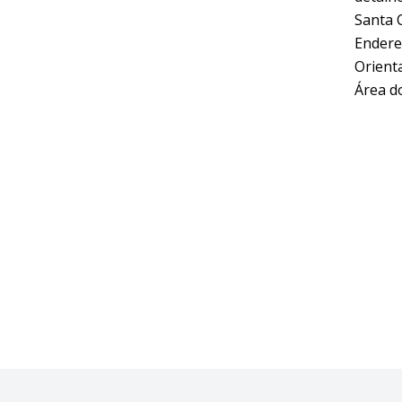
Santa C
Endere
Orient
Área d