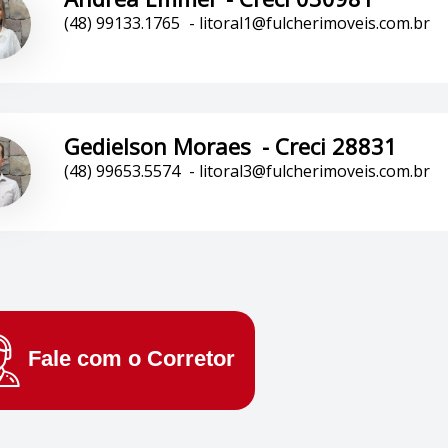
(48) 99133.1765
-
litoral1@fulcherimoveis.com.br
Gedielson Moraes
-
Creci 28831
(48) 99653.5574
-
litoral3@fulcherimoveis.com.br
Fale com o
Corretor