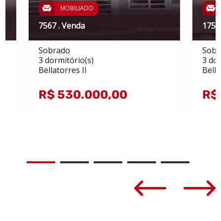
MOBILIADO
7567 . Venda
1751
Sobrado
Sobr
3 dormitório(s)
3 dor
Bellatorres II
Bell
R$ 530.000,00
R$