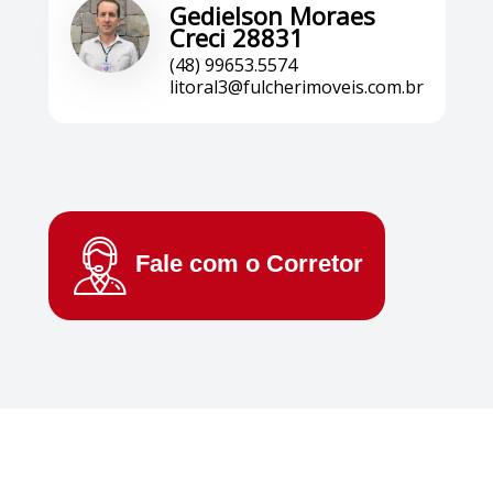
Gedielson Moraes
Creci 28831
(48) 99653.5574
litoral3@fulcherimoveis.com.br
Fale com o
Corretor