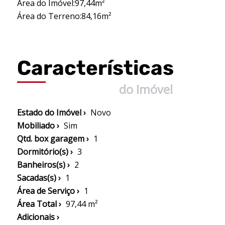
Área do Imóvel:97,44m²
Área do Terreno:84,16m²
Características
do Imóvel
Estado do Imóvel ›
Novo
Mobiliado ›
Sim
Qtd. box garagem ›
1
Dormitório(s) ›
3
Banheiros(s) ›
2
Sacadas(s) ›
1
Área de Serviço ›
1
Área Total ›
97,44 m²
Adicionais ›