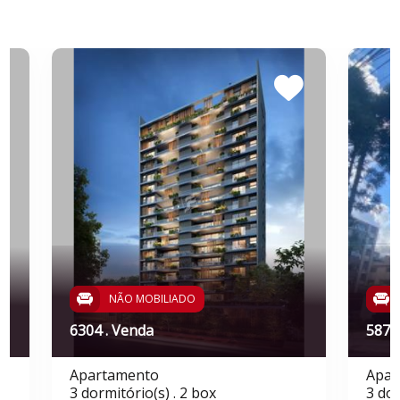
NÃO MOBILIADO
6304 . Venda
5879
Apartamento
Apar
3 dormitório(s) . 2 box
3 dor