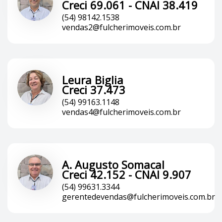
Creci 69.061 - CNAI 38.419
(54) 98142.1538
vendas2@fulcherimoveis.com.br
Leura Biglia
Creci 37.473
(54) 99163.1148
vendas4@fulcherimoveis.com.br
A. Augusto Somacal
Creci 42.152 - CNAI 9.907
(54) 99631.3344
gerentedevendas@fulcherimoveis.com.br