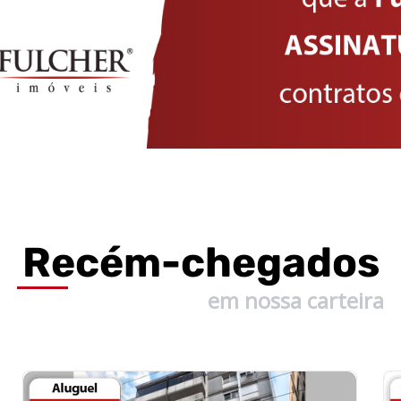
Recém-
chegados
em nossa carteira