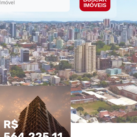
IMÓVEIS
R$
R$
564.225,11
770.000