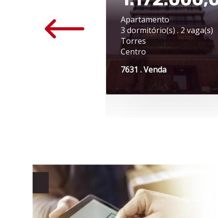
$ 6.500,00
Apartamento
 Térrea
3 dormitório(s) . 2 vaga(s)
as do Sul
Torres
tro
Centro
7 . Aluguel
7631 . Venda