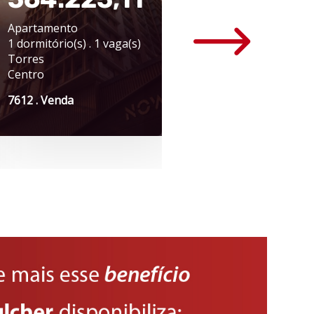
Apartamento
Apartamento
1 dormitório(s) . 1 vaga(s)
3 dormitório(s) . 2 va
Torres
Caxias do Sul
Centro
Rio Branco
7612 . Venda
7626 . Venda