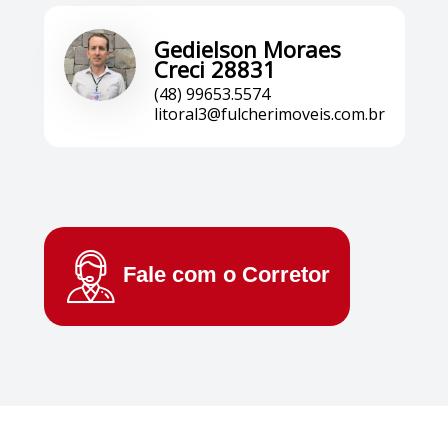
Gedielson Moraes
Creci 28831
(48) 99653.5574
litoral3@fulcherimoveis.com.br
Fale com o
Corretor