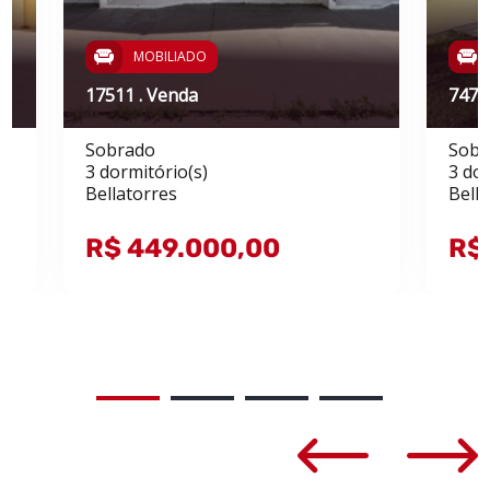
MOBILIADO
17511 . Venda
7476
Sobrado
Sobr
3 dormitório(s)
3 dor
Bellatorres
Bella
R$ 449.000,00
R$