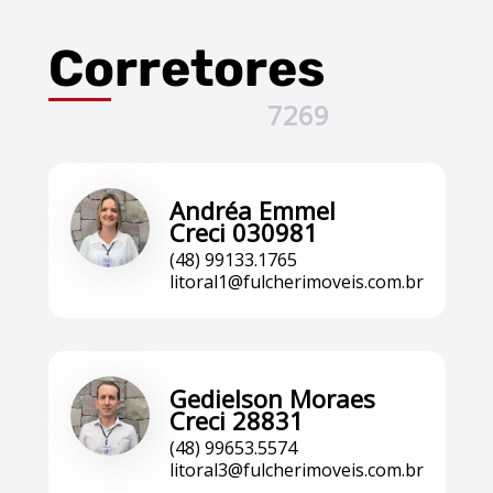
Corretores
7269
Andréa Emmel
Creci 030981
(48) 99133.1765
litoral1@fulcherimoveis.com.br
Gedielson Moraes
Creci 28831
(48) 99653.5574
litoral3@fulcherimoveis.com.br