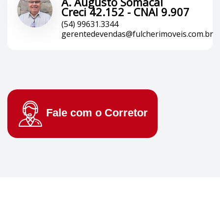
A. Augusto Somacal
Creci 42.152 - CNAI 9.907
(54) 99631.3344
gerentedevendas@fulcherimoveis.com.br
Fale com o
Corretor