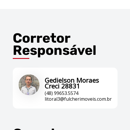
Corretor
Responsável
Gedielson Moraes
Creci 28831
(48) 99653.5574
litoral3@fulcherimoveis.com.br