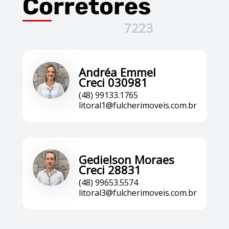
Corretores
7223
Andréa Emmel
Creci 030981
(48) 99133.1765
litoral1@fulcherimoveis.com.br
Gedielson Moraes
Creci 28831
(48) 99653.5574
litoral3@fulcherimoveis.com.br