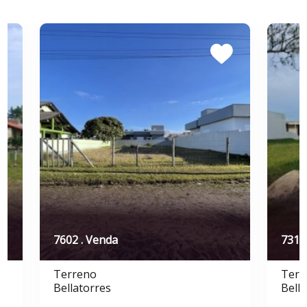
7602 . Venda
7318
Terreno
Terr
Bellatorres
Bella