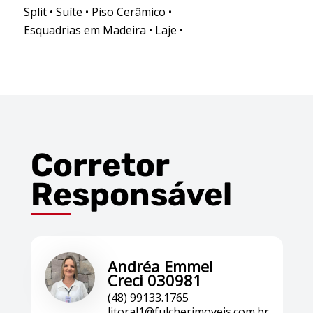
Split • Suíte • Piso Cerâmico •
Esquadrias em Madeira • Laje •
Corretor
Responsável
Andréa Emmel
Creci 030981
(48) 99133.1765
litoral1@fulcherimoveis.com.br