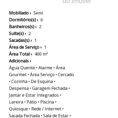
do Imóvel
Mobiliado ›
Semi
Dormitório(s) ›
6
Banheiros(s) ›
2
Suíte(s) ›
2
Sacadas(s) ›
1
Área de Serviço ›
1
Área Total ›
400 m²
Adicionais ›
Água Quente • Alarme • Área
Gourmet • Área Serviço • Cercado
• Cozinha • De Esquina •
Despensa • Garagem Fechada •
Jantar e Estar Integrados •
Lareira • Pátio • Piscina •
Quiosque • Rede / Internet •
Sacada Fechada • Sala de Estar •