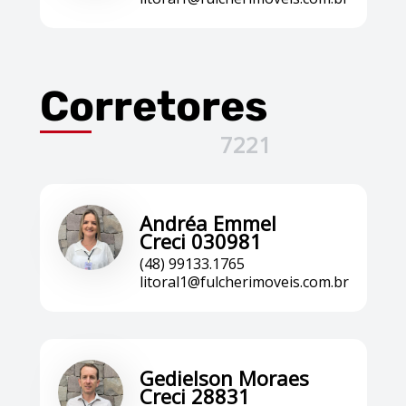
Corretores
7221
Andréa Emmel
Creci 030981
(48) 99133.1765
litoral1@fulcherimoveis.com.br
Gedielson Moraes
Creci 28831