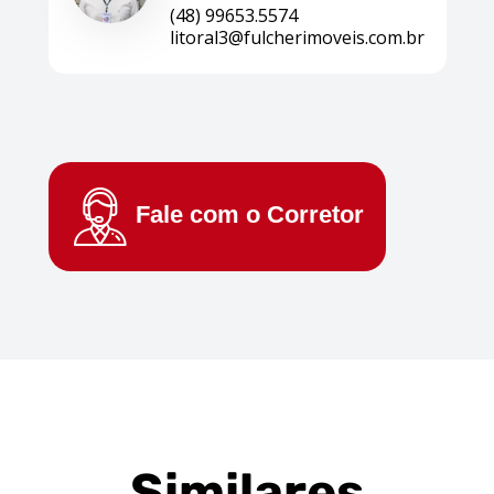
(48) 99653.5574
litoral3@fulcherimoveis.com.br
Fale com o
Corretor
Similares