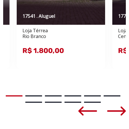
17541 . Aluguel
17719
Loja Térrea
Loja
Rio Branco
Cent
R$ 1.800,00
R$