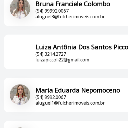
Bruna Franciele Colombo
(54) 99992.0067
aluguel3@fulcherimoveis.com.br
Luiza Antônia Dos Santos Picco
(54) 3214.2727
luizapiccoli22@gmail.com
Maria Eduarda Nepomoceno
(54) 9992.0067
aluguel1@fulcherimoveis.com.br