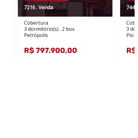
7216 . Venda
7443
Cobertura
Cobe
3 dormitório(s) . 2 box
3 dor
Petrópolis
Pio X
R$ 797.900,00
R$