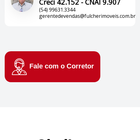
Creci 42.152 - CNAI 9.907
(54) 99631.3344
gerentedevendas@fulcherimoveis.com.br
Fale com o
Corretor