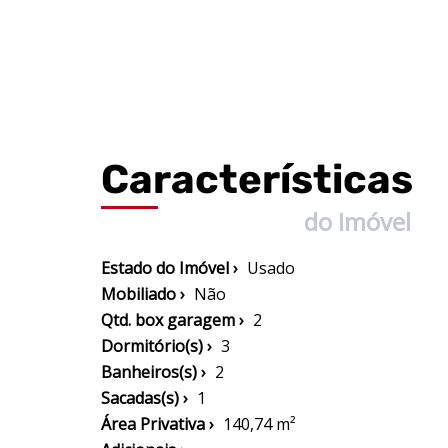
Características
do Imóvel
Estado do Imóvel ›
Usado
Mobiliado ›
Não
Qtd. box garagem ›
2
Dormitório(s) ›
3
Banheiros(s) ›
2
Sacadas(s) ›
1
Área Privativa ›
140,74 m²