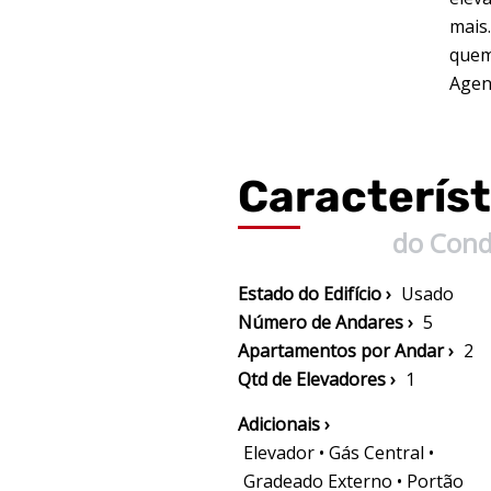
mais
quem
Agend
Característ
do Con
Estado do Edifício ›
Usado
Número de Andares ›
5
Apartamentos por Andar ›
2
Qtd de Elevadores ›
1
Adicionais ›
Elevador • Gás Central •
Gradeado Externo • Portão