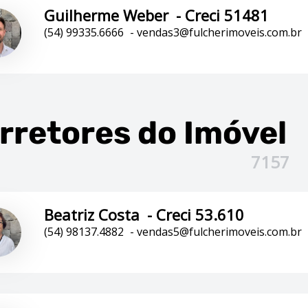
Guilherme Weber
-
Creci 51481
(54) 99335.6666
-
vendas3@fulcherimoveis.com.br
rretores
do Imóvel
7157
Beatriz Costa
-
Creci 53.610
(54) 98137.4882
-
vendas5@fulcherimoveis.com.br