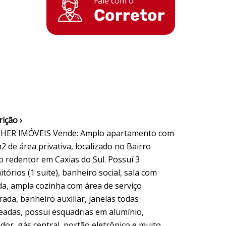
Fale com o
Corretor
ição ›
HER IMÓVEIS Vende: Amplo apartamento com
 de área privativa, localizado no Bairro
o redentor em Caxias do Sul. Possuí 3
tórios (1 suite), banheiro social, sala com
da, ampla cozinha com área de serviço
ada, banheiro auxiliar, janelas todas
eadas, possui esquadrias em alumínio,
dor, gás central, portão eletrônico e muito