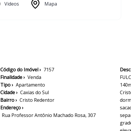
Videos
Mapa
Código do Imóvel ›
7157
Descr
Finalidade ›
Venda
FULC
Tipo ›
Apartamento
140m2
Cidade ›
Caxias do Sul
Crist
Bairro ›
Cristo Redentor
dormi
Endereço ›
saca
Rua Professor Antônio Machado Rosa, 307
separ
grad
eleva