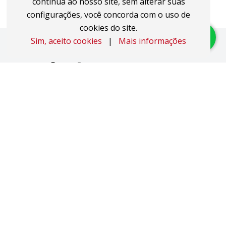
contínua ao nosso site, sem alterar suas
configurações, você concorda com o uso de
cookies do site.
Sim, aceito cookies
|
Mais informações
Imóveis
Apartamentos
Áreas de Terra
Áreas Industriais
Casas
Coberturas
Duplex
Studio JK
Pavilhões
Salas Comerciais