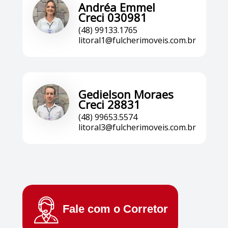
Andréa Emmel
Creci 030981
(48) 99133.1765
litoral1@fulcherimoveis.com.br
Gedielson Moraes
Creci 28831
(48) 99653.5574
litoral3@fulcherimoveis.com.br
Fale com o
Corretor