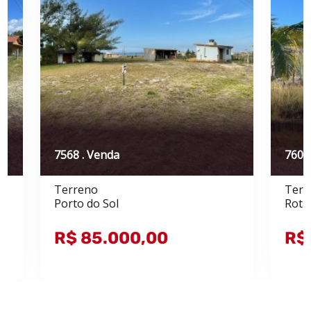
7568 . Venda
7601
Terreno
Terr
Porto do Sol
Rota
R$ 85.000,00
R$