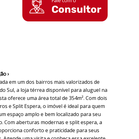
Fale com o
Consultor
ão ›
zada em um dos bairros mais valorizados de
do Sul, a loja térrea disponível para aluguel na
ista oferece uma área total de 354m². Com dois
os e Split Espera, o imóvel é ideal para quem
um espaço amplo e bem localizado para seu
o. Com aberturas modernas e split espera, a
roporciona conforto e praticidade para seus
s. Agende uma visita e conheça essa excelente