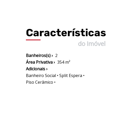
Características
do Imóvel
Banheiros(s) ›
2
Área Privativa ›
354 m²
Adicionais ›
Banheiro Social • Split Espera •
Piso Cerâmico •