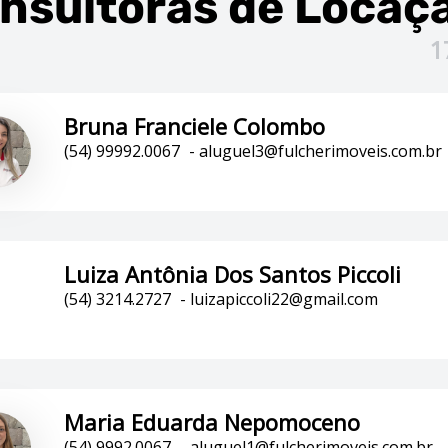
nsultoras
de Locaç
1
Bruna Franciele Colombo
(54) 99992.0067
-
aluguel3@fulcherimoveis.com.br
Luiza Antônia Dos Santos Piccoli
(54) 3214.2727
-
luizapiccoli22@gmail.com
Maria Eduarda Nepomoceno
(54) 9992.0067
-
aluguel1@fulcherimoveis.com.br