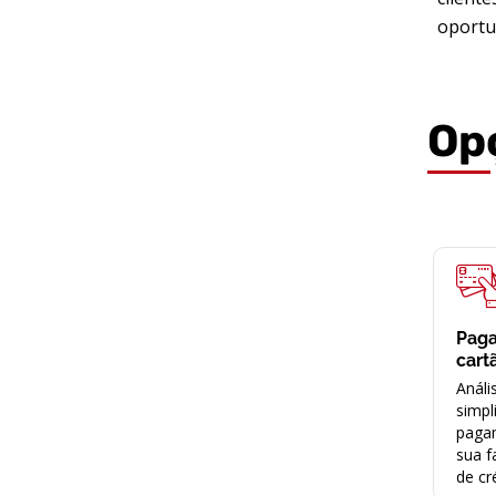
oportu
Op
Pag
cart
Análi
simpl
paga
sua f
de cr