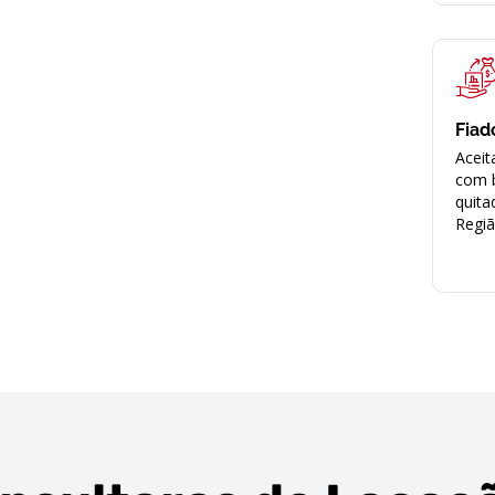
Fiad
Aceit
com 
quita
Regi