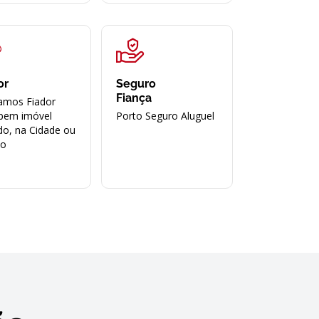
or
Seguro
Fiança
amos Fiador
bem imóvel
Porto Seguro Aluguel
do, na Cidade ou
ão