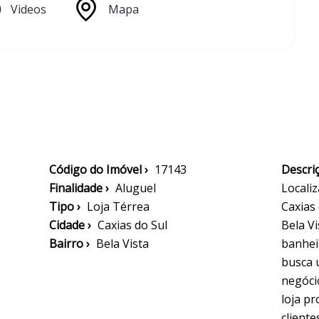
Videos
Mapa
Código do Imóvel ›
17143
Descriç
Finalidade ›
Aluguel
Locali
Tipo ›
Loja Térrea
Caxias 
Cidade ›
Caxias do Sul
Bela V
Bairro ›
Bela Vista
banheir
busca 
negóci
loja p
cliente