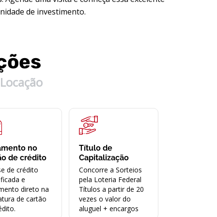
nidade de investimento.
ções
Locação
amento no
Título de
ão de crédito
Capitalização
se de crédito
Concorre a Sorteios
ificada e
pela Loteria Federal
mento direto na
Títulos a partir de 20
atura de cartão
vezes o valor do
édito.
aluguel + encargos