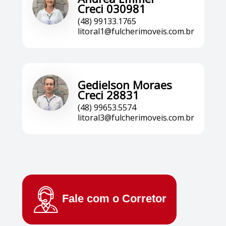
Creci 030981
(48) 99133.1765
litoral1@fulcherimoveis.com.br
Gedielson Moraes
Creci 28831
(48) 99653.5574
litoral3@fulcherimoveis.com.br
Fale com o
Corretor