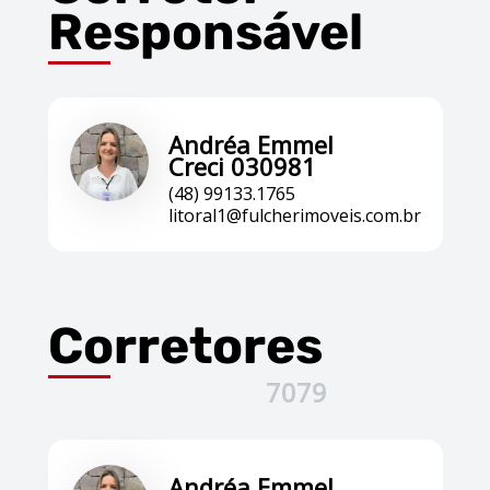
Responsável
Andréa Emmel
Creci 030981
(48) 99133.1765
litoral1@fulcherimoveis.com.br
Corretores
7079
Andréa Emmel