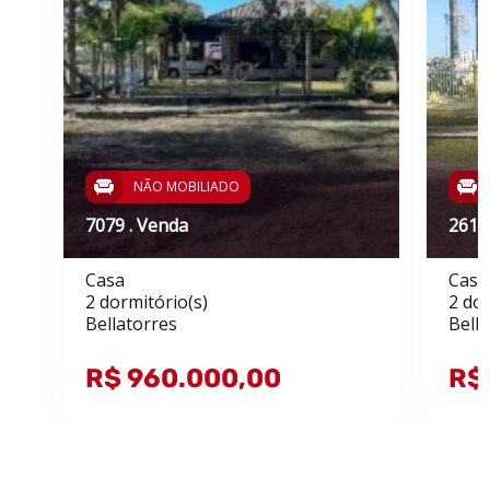
NÃO MOBILIADO
7079 . Venda
2619
Casa
Casa
2 dormitório(s)
2 dor
Bellatorres
Bella
R$ 960.000,00
R$