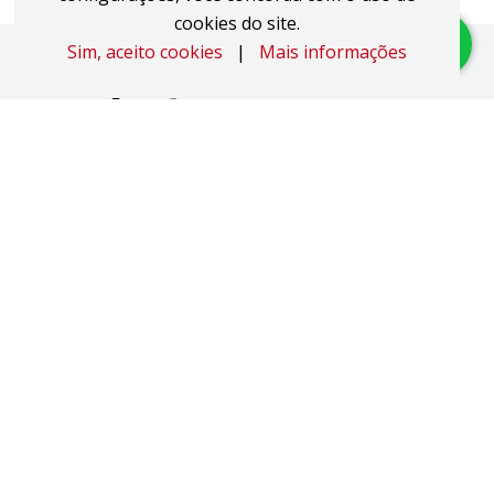
cookies do site.
Sim, aceito cookies
|
Mais informações
Imóveis
Apartamentos
Áreas de Terra
Áreas Industriais
Casas
Coberturas
Duplex
Studio JK
Pavilhões
Salas Comerciais
Sobrados
Terrenos