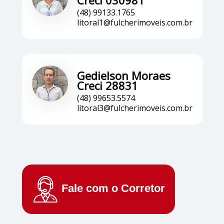
Creci 030981
(48) 99133.1765
litoral1@fulcherimoveis.com.br
Gedielson Moraes
Creci 28831
(48) 99653.5574
litoral3@fulcherimoveis.com.br
Fale com o
Corretor