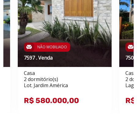
NÃO MOBILIADO
7597 . Venda
7503
Casa
Casa
2 dormitório(s)
2 dor
Lot. Jardim América
Lago
R$ 580.000,00
R$