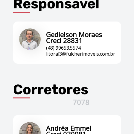
Responsável
Gedielson Moraes
Creci 28831
(48) 99653.5574
litoral3@fulcherimoveis.com.br
Corretores
7078
Andréa Emmel