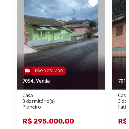
NÃO MOBILIADO
7054 . Venda
7019
Casa
Casa
3 dormitório(s)
3 dor
Pioneiro
Fati
R$ 295.000,00
R$