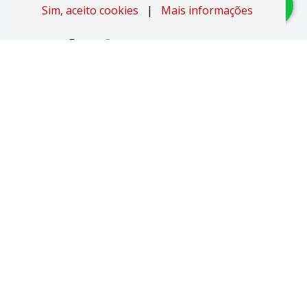
Sim, aceito cookies
|
Mais informações
Imóveis
Apartamentos
Áreas de Terra
Áreas Industriais
Casas
Coberturas
Duplex
Studio JK
Pavilhões
Salas Comerciais
Sobrados
Terrenos