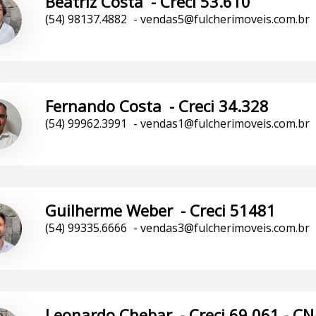
Beatriz Costa
-
Creci 53.610
(54) 98137.4882
-
vendas5@fulcherimoveis.com.br
Fernando Costa
-
Creci 34.328
(54) 99962.3991
-
vendas1@fulcherimoveis.com.br
Guilherme Weber
-
Creci 51481
(54) 99335.6666
-
vendas3@fulcherimoveis.com.br
Leonardo Chebar
-
Creci 69.061 - CN