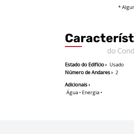
* Algu
Característ
do Con
Estado do Edifício ›
Usado
Número de Andares ›
2
Adicionais ›
Água • Energia •