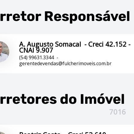
rretor Responsável
A. Augusto Somacal
-
Creci 42.152 -
CNAI 9.907
(54) 99631.3344
-
gerentedevendas@fulcherimoveis.com.br
rretores
do Imóvel
7016