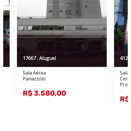
17667 . Aluguel
4123 
Sala Aérea
Sala
Panazzolo
Cent
Prox
R$ 3.580,00
R$