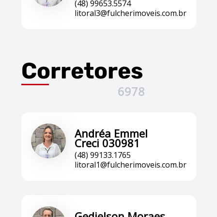
(48) 99653.5574
litoral3@fulcherimoveis.com.br
Corretores
6978
Andréa Emmel
Creci 030981
(48) 99133.1765
litoral1@fulcherimoveis.com.br
Gedielson Moraes