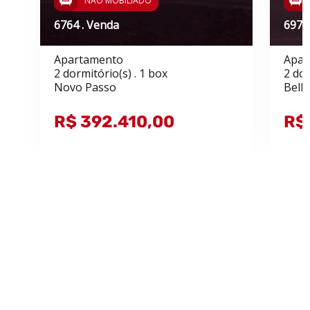
NÃO MOBILIADO
6764 . Venda
6978
Apartamento
Apar
2 dormitório(s) . 1 box
2 dor
Novo Passo
Bell
R$ 392.410,00
R$