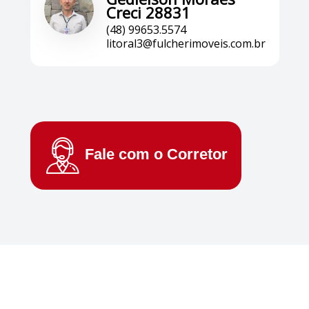
Creci 28831
(48) 99653.5574
litoral3@fulcherimoveis.com.br
Fale com o
Corretor