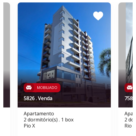
MOBILIADO
5826 . Venda
7586
Apartamento
Apar
2 dormitório(s) . 1 box
2 dor
Pio X
Rio 