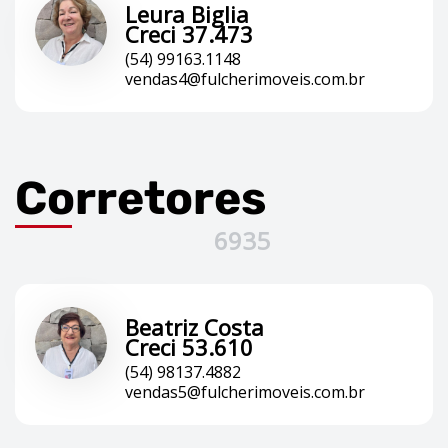
Leura Biglia
Creci 37.473
(54) 99163.1148
vendas4@fulcherimoveis.com.br
Corretores
6935
Beatriz Costa
Creci 53.610
(54) 98137.4882
vendas5@fulcherimoveis.com.br