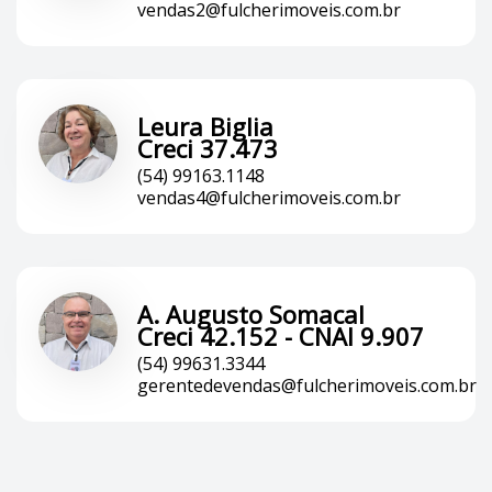
vendas2@fulcherimoveis.com.br
Leura Biglia
Creci 37.473
(54) 99163.1148
vendas4@fulcherimoveis.com.br
A. Augusto Somacal
Creci 42.152 - CNAI 9.907
(54) 99631.3344
gerentedevendas@fulcherimoveis.com.br