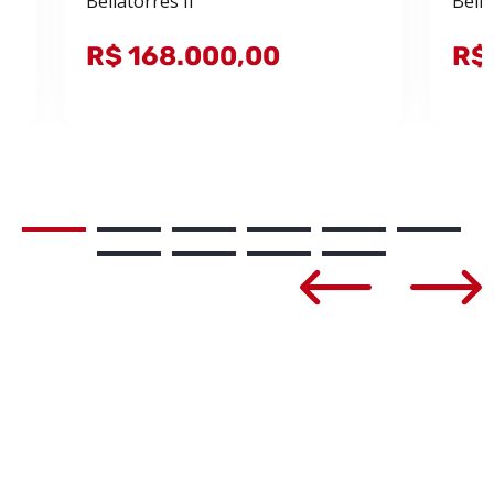
Bellatorres II
Bell
s
R$ 168.000,00
R$