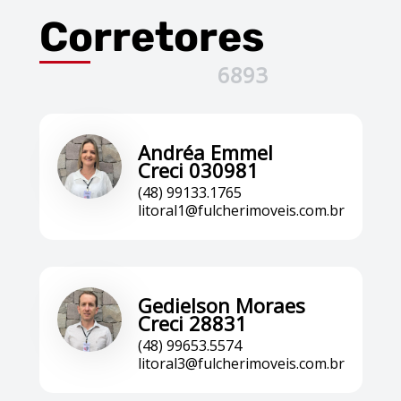
Corretores
6893
Andréa Emmel
Creci 030981
(48) 99133.1765
litoral1@fulcherimoveis.com.br
Gedielson Moraes
Creci 28831
(48) 99653.5574
litoral3@fulcherimoveis.com.br