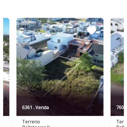
6361 . Venda
7600
Terreno
Terr