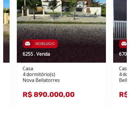
MOBILIADO
6255 . Venda
6709
Casa
Casa
4 dormitório(s)
4 dor
Nova Bellatorres
Bell
R$ 890.000,00
R$