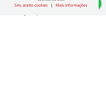
Sim, aceito cookies
|
Mais informações
Imóveis
Apartamentos
Áreas de Terra
Áreas Industriais
Casas
Coberturas
Duplex
Studio JK
Pavilhões
Salas Comerciais
Sobrados
Terrenos