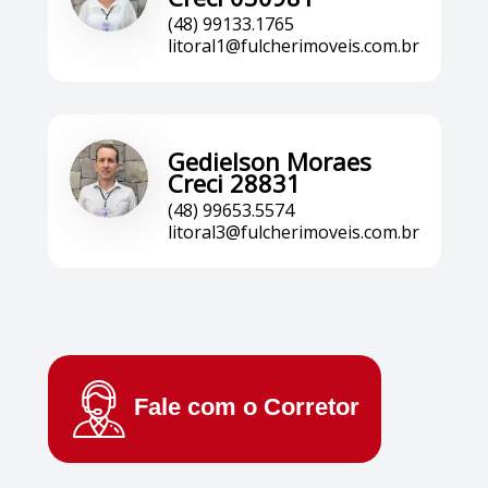
(48) 99133.1765
litoral1@fulcherimoveis.com.br
Gedielson Moraes
Creci 28831
(48) 99653.5574
litoral3@fulcherimoveis.com.br
Fale com o
Corretor