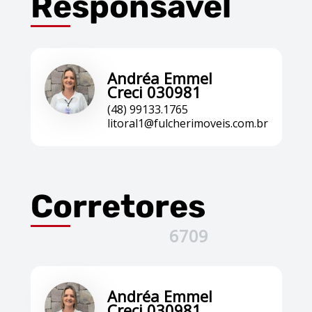
Responsável
Andréa Emmel
Creci 030981
(48) 99133.1765
litoral1@fulcherimoveis.com.br
Corretores
6709
Andréa Emmel
Creci 030981