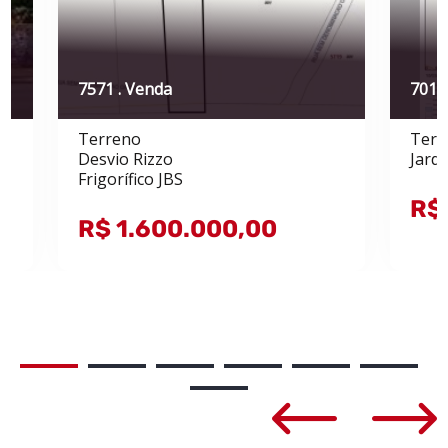
7571 . Venda
7011
Terreno
Terr
Desvio Rizzo
Jard
Frigorífico JBS
R$
R$ 1.600.000,00