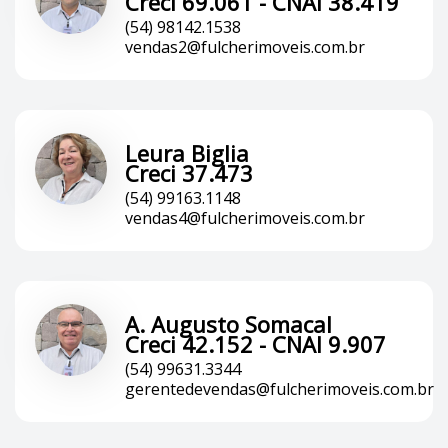
Creci 69.061 - CNAI 38.419
(54) 98142.1538
vendas2@fulcherimoveis.com.br
Leura Biglia
Creci 37.473
(54) 99163.1148
vendas4@fulcherimoveis.com.br
A. Augusto Somacal
Creci 42.152 - CNAI 9.907
(54) 99631.3344
gerentedevendas@fulcherimoveis.com.br