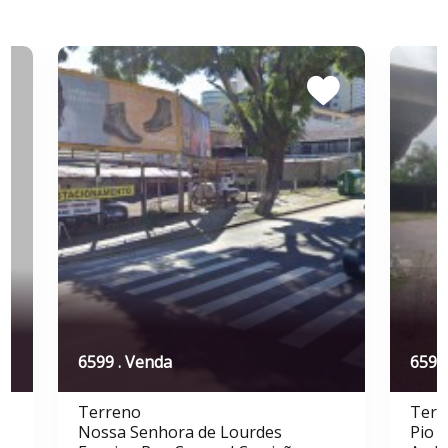
6599 . Venda
6591
Terreno
Terr
Nossa Senhora de Lourdes
Pio X