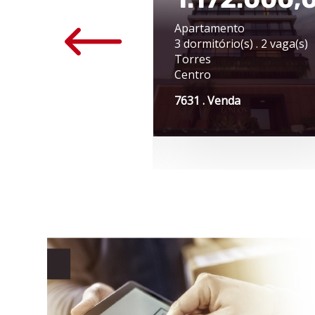
$ 6.500,00
Apartamento
 Térrea
3 dormitório(s) . 2 vaga(s)
as do Sul
Torres
tro
Centro
7 . Aluguel
7631 . Venda