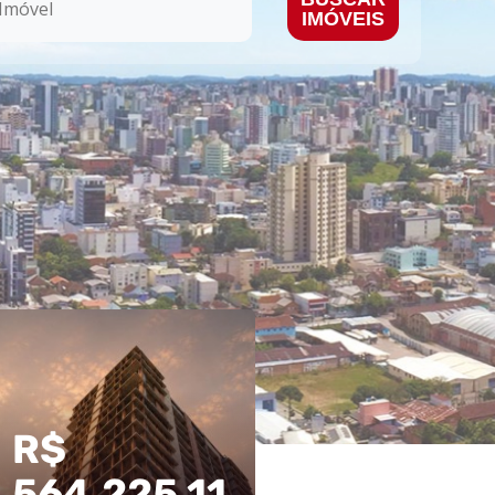
IMÓVEIS
R$
R$
564.225,11
770.000