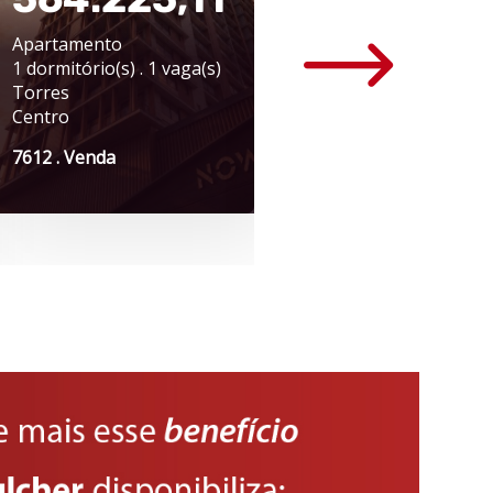
Apartamento
Apartamento
1 dormitório(s) . 1 vaga(s)
3 dormitório(s) . 2 va
Torres
Caxias do Sul
Centro
Rio Branco
7612 . Venda
7626 . Venda