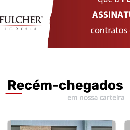
Recém-
chegados
em nossa carteira