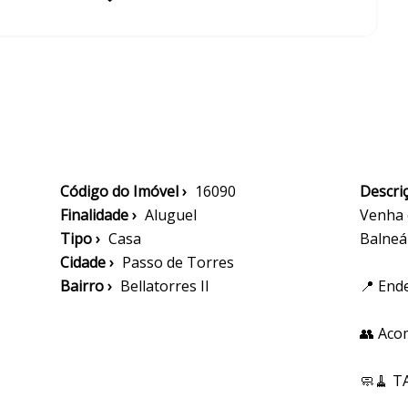
Código do Imóvel ›
16090
Descriç
Finalidade ›
Aluguel
Venha 
Tipo ›
Casa
Balneár
Cidade ›
Passo de Torres
Bairro ›
Bellatorres II
📍 End
👥 Aco
🧼🧹 T