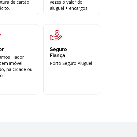
atura de cartão
vezes o valor do
édito.
aluguel + encargos
or
Seguro
Fiança
amos Fiador
bem imóvel
Porto Seguro Aluguel
do, na Cidade ou
ão