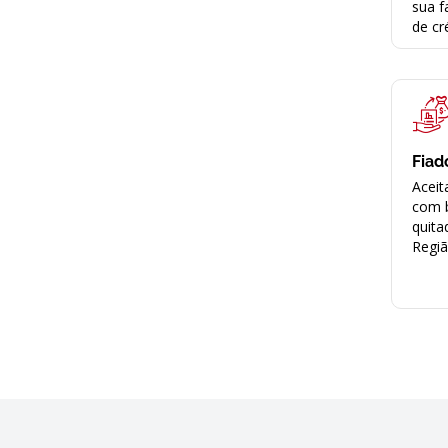
sua f
de cr
Fiad
Aceit
com 
quita
Regi