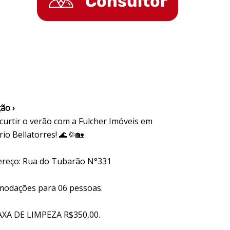
Consultor
ão ›
curtir o verão com a Fulcher Imóveis em
io Bellatorres! 🌊🌞🏡
ereço: Rua do Tubarão N°331
modações para 06 pessoas.
AXA DE LIMPEZA R$350,00.