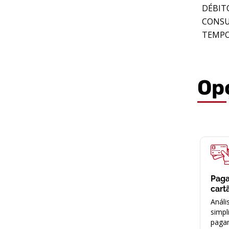
DÉBIT
CONSU
TEMPO
Op
Pag
cart
Análi
simpl
paga