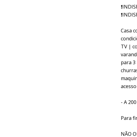
❗INDIS
❗INDIS
Casa c
condic
TV | co
varand
para 3
churra
maquin
acesso 
- A 20
Para fi
NÃO O