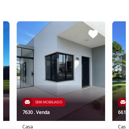
SEMI MOBILIADO
7630 . Venda
6610
Casa
Casa