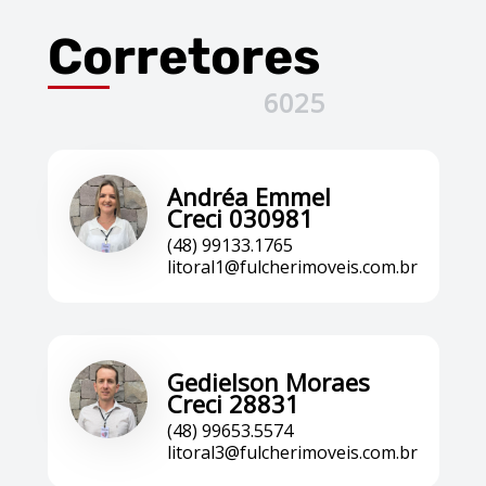
Corretores
6025
Andréa Emmel
Creci 030981
(48) 99133.1765
litoral1@fulcherimoveis.com.br
Gedielson Moraes
Creci 28831
(48) 99653.5574
litoral3@fulcherimoveis.com.br