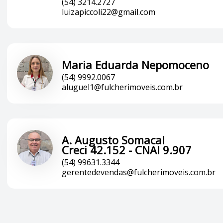
(54) 3214.2727
luizapiccoli22@gmail.com
Maria Eduarda Nepomoceno
(54) 9992.0067
aluguel1@fulcherimoveis.com.br
A. Augusto Somacal
Creci 42.152 - CNAI 9.907
(54) 99631.3344
gerentedevendas@fulcherimoveis.com.br