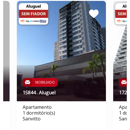
MOBILIADO
15844 . Aluguel
17266
Apartamento
Apar
1 dormitório(s)
1 dor
Sanvitto
Sant