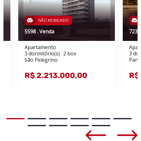
NÃO MOBILIADO
5598 . Venda
7235
Apartamento
Apar
3 dormitório(s) . 2 box
3 dor
São Pelegrino
Pana
R$ 2.213.000,00
R$