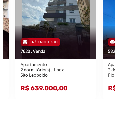
NÃO MOBILIADO
7620 . Venda
5826
Apartamento
Apar
2 dormitório(s) . 1 box
2 dor
São Leopoldo
Pio X
R$ 639.000,00
R$