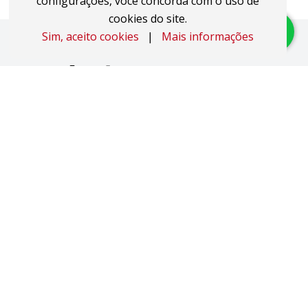
configurações, você concorda com o uso de
cookies do site.
Sim, aceito cookies
|
Mais informações
Imóveis
Apartamentos
Áreas de Terra
Áreas Industriais
Casas
Coberturas
Duplex
Studio JK
Pavilhões
Salas Comerciais
Sobrados