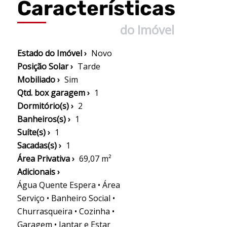
Características
do Imóvel
Estado do Imóvel ›
Novo
Posição Solar ›
Tarde
Mobiliado ›
Sim
Qtd. box garagem ›
1
Dormitório(s) ›
2
Banheiros(s) ›
1
Suíte(s) ›
1
Sacadas(s) ›
1
Área Privativa ›
69,07 m²
Adicionais ›
Água Quente Espera • Área
Serviço • Banheiro Social •
Churrasqueira • Cozinha •
Garagem • Jantar e Estar