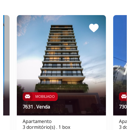
MOBILIADO
7631 . Venda
7304
Apartamento
Apar
3 dormitório(s) . 1 box
3 dor