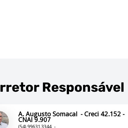
rretor Responsável
A. Augusto Somacal
-
Creci 42.152 -
CNAI 9.907
(54) 99631.3344
-