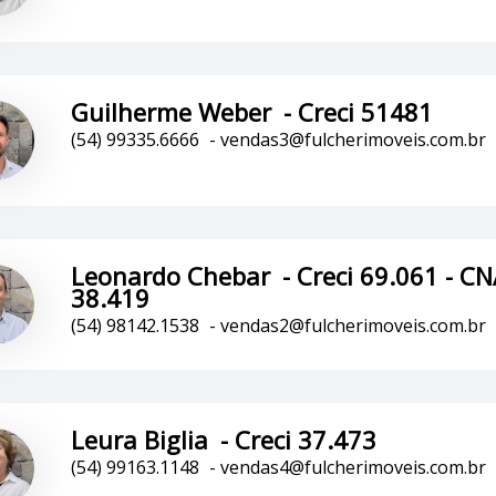
Guilherme Weber
-
Creci 51481
(54) 99335.6666
-
vendas3@fulcherimoveis.com.br
Leonardo Chebar
-
Creci 69.061 - CN
38.419
(54) 98142.1538
-
vendas2@fulcherimoveis.com.br
Leura Biglia
-
Creci 37.473
(54) 99163.1148
-
vendas4@fulcherimoveis.com.br