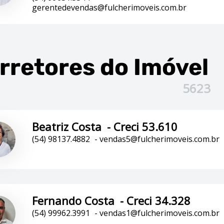
gerentedevendas@fulcherimoveis.com.br
rretores
do Imóvel
5623
Beatriz Costa
-
Creci 53.610
(54) 98137.4882
-
vendas5@fulcherimoveis.com.br
Fernando Costa
-
Creci 34.328
(54) 99962.3991
-
vendas1@fulcherimoveis.com.br