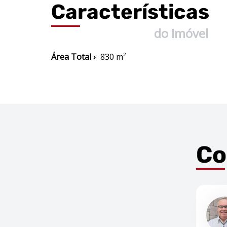
Características
do Imóvel
Área Total ›
830 m²
Co