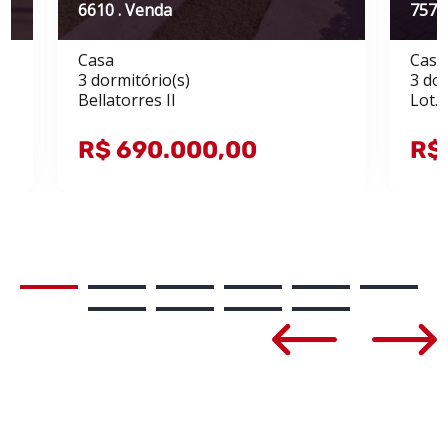
6610 . Venda
7573
Casa
Casa
3 dormitório(s)
3 dor
Bellatorres II
Lot.
R$ 690.000,00
R$