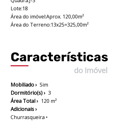
Quadra:J-3
Lote:18
Área do imóvel:Aprox. 120,00m²
Área do Terreno:13x25=325,00m²
Características
do Imóvel
Mobiliado ›
Sim
Dormitório(s) ›
3
Área Total ›
120 m²
Adicionais ›
Churrasqueira •