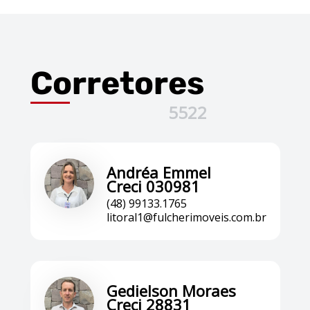
Corretores
5522
Andréa Emmel
Creci 030981
(48) 99133.1765
litoral1@fulcherimoveis.com.br
Gedielson Moraes
Creci 28831