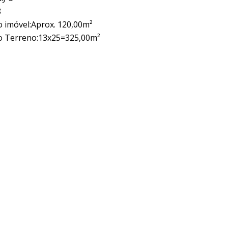
8
o imóvel:Aprox. 120,00m²
o Terreno:13x25=325,00m²