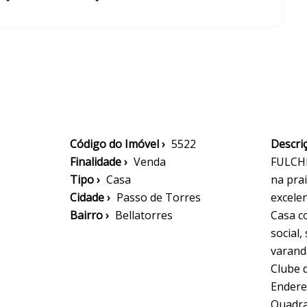
Código do Imóvel ›
5522
Descriç
Finalidade ›
Venda
FULCHE
Tipo ›
Casa
na pra
Cidade ›
Passo de Torres
excelen
Bairro ›
Bellatorres
Casa c
social,
varanda
Clube 
Endere
Quadra