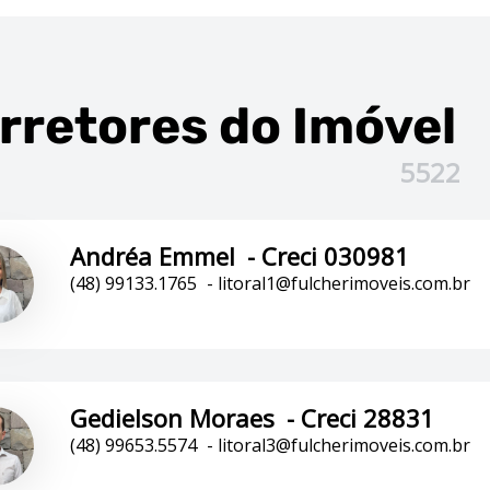
rretores
do Imóvel
5522
Andréa Emmel
-
Creci 030981
(48) 99133.1765
-
litoral1@fulcherimoveis.com.br
Gedielson Moraes
-
Creci 28831
(48) 99653.5574
-
litoral3@fulcherimoveis.com.br