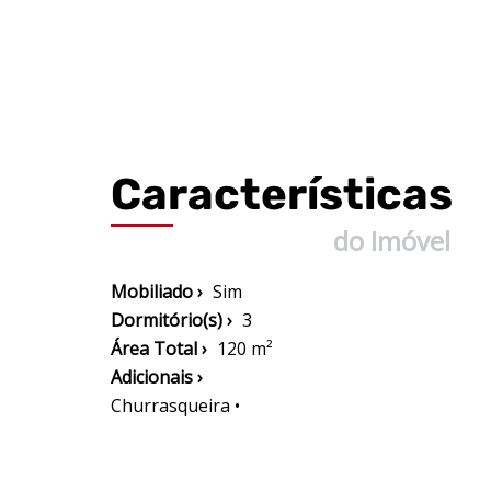
Características
do Imóvel
Mobiliado ›
Sim
Dormitório(s) ›
3
Área Total ›
120 m²
Adicionais ›
Churrasqueira •