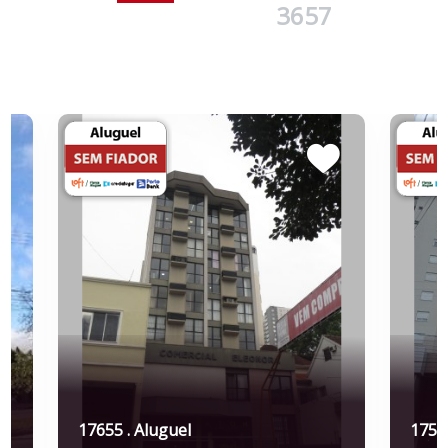
3657
17655 . Aluguel
17552