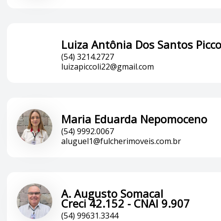
Luiza Antônia Dos Santos Picco
(54) 3214.2727
luizapiccoli22@gmail.com
Maria Eduarda Nepomoceno
(54) 9992.0067
aluguel1@fulcherimoveis.com.br
A. Augusto Somacal
Creci 42.152 - CNAI 9.907
(54) 99631.3344