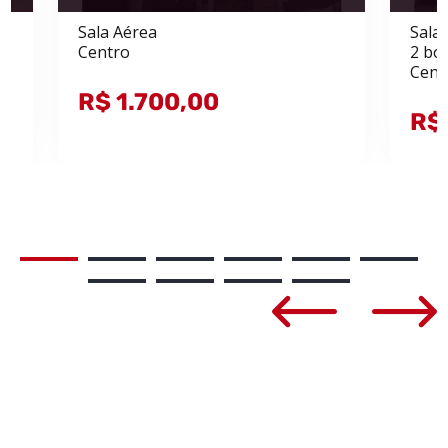
Sala Aérea
Sala
Centro
2 bo
Cent
R$ 1.700,00
R$