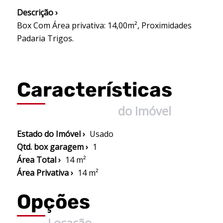
Descrição ›
Box Com Área privativa: 14,00m², Proximidades
Padaria Trigos.
Características
do Imóvel
Estado do Imóvel ›
Usado
Qtd. box garagem ›
1
Área Total ›
14 m²
Área Privativa ›
14 m²
Opções
Locação