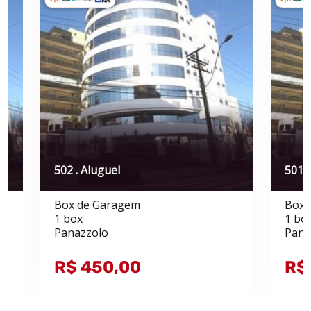
502 . Aluguel
501 .
Box de Garagem
Box 
1 box
1 bo
Panazzolo
Pana
R$ 450,00
R$