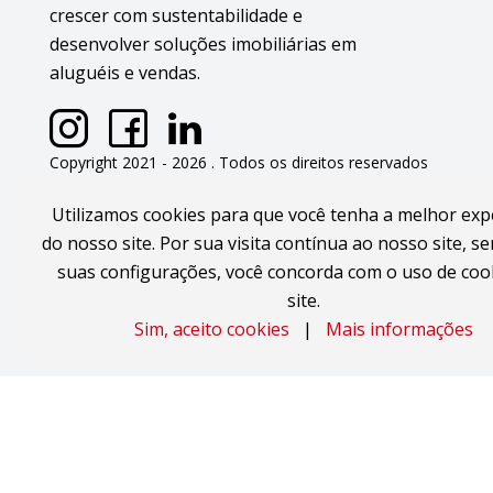
crescer com sustentabilidade e
desenvolver soluções imobiliárias em
aluguéis e vendas.
Copyright 2021 - 2026 . Todos os direitos reservados
FULCHER IMÓVEIS . CRECI 21261-J / CRECI SC 2757-JS
Utilizamos cookies para que você tenha a melhor exp
do nosso site. Por sua visita contínua ao nosso site, se
*Consulte disponibilidade e valores, pois os imóveis
anunciados estão sujeitos a alteração.
suas configurações, você concorda com o uso de coo
site.
Sim, aceito cookies
|
Mais informações