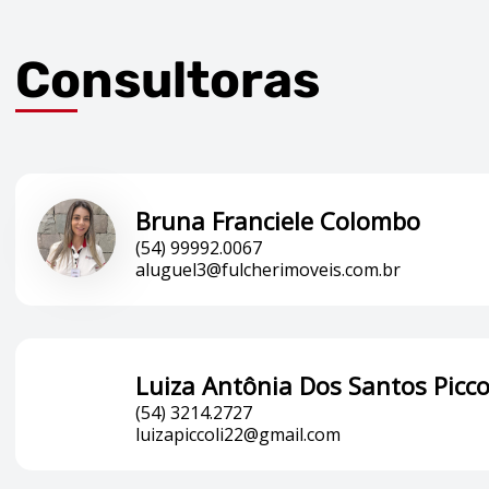
Consultoras
Bruna Franciele Colombo
(54) 99992.0067
aluguel3@fulcherimoveis.com.br
Luiza Antônia Dos Santos Picco
(54) 3214.2727
luizapiccoli22@gmail.com