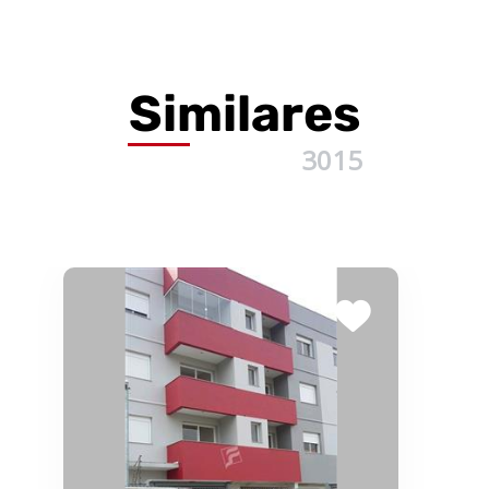
Similares
3015