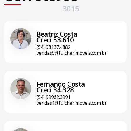
3015
Beatriz Costa
Creci 53.610
(54) 98137.4882
vendas5@fulcherimoveis.com.br
Fernando Costa
Creci 34.328
(54) 99962.3991
vendas1@fulcherimoveis.com.br